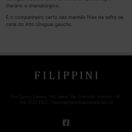
literário e dramatúrgico.
É o companheiro certo das manhãs frias da safra de
cana do Alto Uruguai gaúcho.
Rua Santos Dumont, 786, bairro São Cristóvão, Erechim / RS
(54) 3522 2822 / filippini@filippinicachacaria.com.br