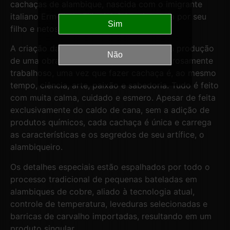
cachaças de alambique, nascida com o imigrante
italiano Ermelindo Filippini, foi aprimorada por seu
filho e netos.
A criação da cachaça Filippini, como toda produção
de uma obra-prima, é um processo prazerosamente
trabalhoso, uma vez que fazer cachaça é, ao mesmo
tempo, ciência, arte, paixão e sabedoria. Tudo é feito
com muita calma, cuidado e esmero. Apesar de feita
exclusivamente do caldo de cana, sem a adição de
produtos químicos, cada cachaça é única e carrega
as características e os segredos de seu artífice, o
alambiqueiro.
Os detalhes especiais estão espalhados por todo o
processo tradicional de pequenas bateladas em
alambiques de cobre, aliado à tecnologia atual,
controle de temperatura, leveduras selecionadas e
barricas de carvalho importadas, resultando em um
produto singular.